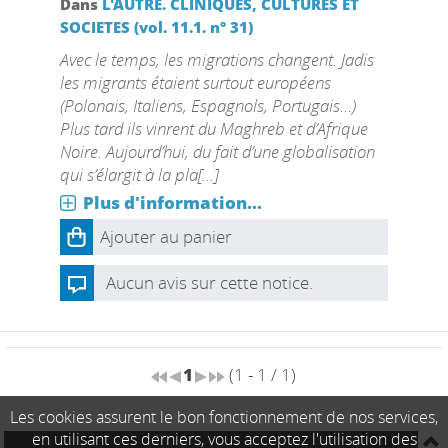
Dans
L'AUTRE. CLINIQUES, CULTURES ET
SOCIETES (vol. 11.1. n° 31)
Avec le temps, les migrations changent. Jadis
les migrants étaient surtout européens
(Polonais, Italiens, Espagnols, Portugais…)
Plus tard ils vinrent du Maghreb et d’Afrique
Noire. Aujourd’hui, du fait d’une globalisation
qui s’élargit à la pla[...]
Plus d'information...
Ajouter au panier
Aucun avis sur cette notice.
1
(1 - 1 / 1)
Les cookies assurent le bon fonctionnement de nos services,
en utilisant ces derniers, vous acceptez l'utilisation des