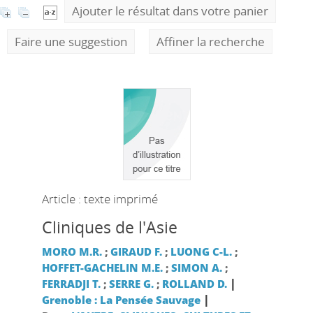
Ajouter le résultat dans votre panier
Faire une suggestion
Affiner la recherche
Article : texte imprimé
Cliniques de l'Asie
MORO M.R.
;
GIRAUD F.
;
LUONG C-L.
;
HOFFET-GACHELIN M.E.
;
SIMON A.
;
|
FERRADJI T.
;
SERRE G.
;
ROLLAND D.
|
Grenoble : La Pensée Sauvage