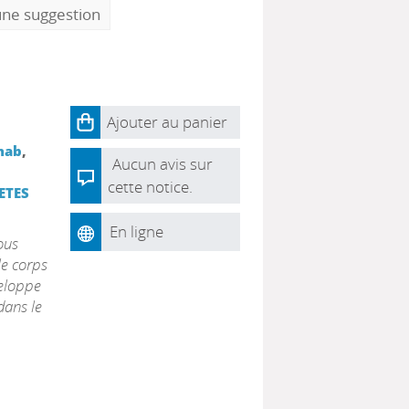
une suggestion
Ajouter au panier
hab
,
Aucun avis sur
cette notice.
ETES
En ligne
ous
le corps
veloppe
dans le