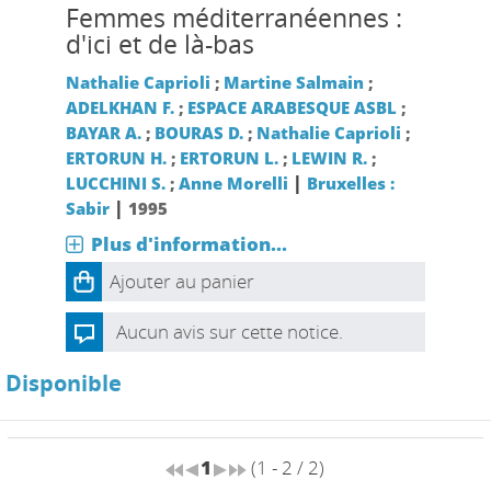
Femmes méditerranéennes :
d'ici et de là-bas
Nathalie Caprioli
;
Martine Salmain
;
ADELKHAN F.
;
ESPACE ARABESQUE ASBL
;
BAYAR A.
;
BOURAS D.
;
Nathalie Caprioli
;
ERTORUN H.
;
ERTORUN L.
;
LEWIN R.
;
|
LUCCHINI S.
;
Anne Morelli
Bruxelles :
|
Sabir
1995
Plus d'information...
Ajouter au panier
Aucun avis sur cette notice.
Disponible
1
(1 - 2 / 2)