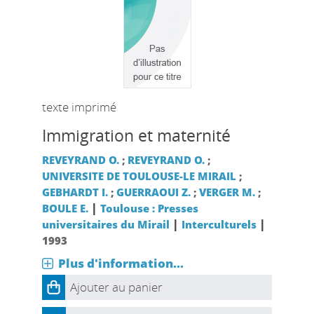
texte imprimé
Immigration et maternité
REVEYRAND O.
;
REVEYRAND O.
;
UNIVERSITE DE TOULOUSE-LE MIRAIL
;
GEBHARDT I.
;
GUERRAOUI Z.
;
VERGER M.
;
|
BOULE E.
Toulouse : Presses
|
|
universitaires du Mirail
Interculturels
1993
Plus d'information...
Ajouter au panier