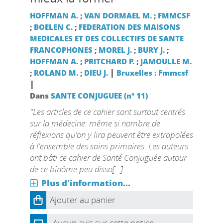
HOFFMAN A.
;
VAN DORMAEL M.
;
FMMCSF
;
BOELEN C.
;
FEDERATION DES MAISONS
MEDICALES ET DES COLLECTIFS DE SANTE
FRANCOPHONES
;
MOREL J.
;
BURY J.
;
HOFFMAN A.
;
PRITCHARD P.
;
JAMOULLE M.
|
;
ROLAND M.
;
DIEU J.
Bruxelles : Fmmcsf
|
Dans
SANTE CONJUGUEE (n° 11)
"Les articles de ce cahier sont surtout centrés
sur la médecine: même si nombre de
réflexions qu'on y lira peuvent être extrapolées
à l'ensemble des soins primaires. Les auteurs
ont bâti ce cahier de Santé Conjuguée autour
de ce binôme peu disso[...]
Plus d'information...
Ajouter au panier
Aucun avis sur cette notice.