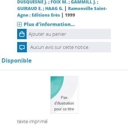
DUSQUESNE J.
;
FOIX M.
;
GAMMILL J.
;
|
GUIRAUD E.
;
HAAG G.
Ramonville Saint-
|
Agne : Editions Erès
1999
Plus d'information...
Ajouter au panier
Aucun avis sur cette notice.
Disponible
texte imprimé