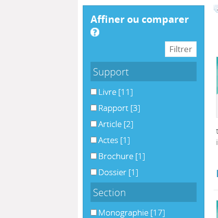
affiner ou comparer
Support
Livre
[11]
Rapport
[3]
Article
[2]
Actes
[1]
Brochure
[1]
Dossier
[1]
Section
Monographie
[17]