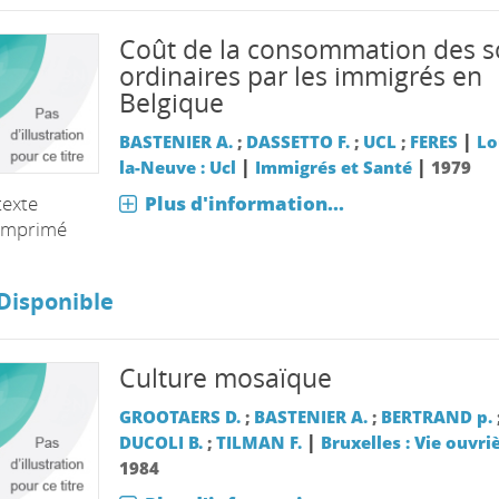
Coût de la consommation des s
ordinaires par les immigrés en
Belgique
|
BASTENIER A.
;
DASSETTO F.
;
UCL
;
FERES
Lo
|
|
la-Neuve : Ucl
Immigrés et Santé
1979
Plus d'information...
texte
imprimé
Disponible
Culture mosaïque
GROOTAERS D.
;
BASTENIER A.
;
BERTRAND p.
|
DUCOLI B.
;
TILMAN F.
Bruxelles : Vie ouvri
1984