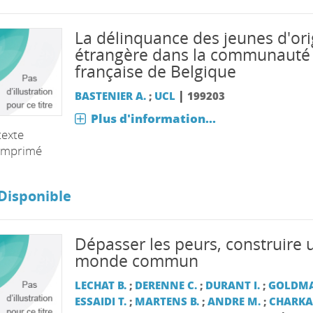
La délinquance des jeunes d'ori
étrangère dans la communauté
française de Belgique
|
BASTENIER A.
;
UCL
199203
Plus d'information...
texte
imprimé
Disponible
Dépasser les peurs, construire 
monde commun
LECHAT B.
;
DERENNE C.
;
DURANT I.
;
GOLDMA
ESSAIDI T.
;
MARTENS B.
;
ANDRE M.
;
CHARKA