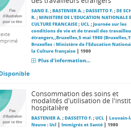
des travailleurs étrangers
SAND E.
;
BASTENIER A.
;
DASSETTO F.
;
DE SC
R.
;
MINISTERE DE L'EDUCATION NATIONALE E
CULTURE FRANCAISE
;
UCL
;
Journée sur les
conditions de vie et de travail des travailleu
texte
étrangers,,Bruxelles,5 mai 1980 (Bruxelles,1
imprimé
Bruxelles : Ministère de l'Education Nationa
|
la Culture française
1980
Plus d'information...
Disponible
Consommation des soins et
modalités d'utilisation de l'insti
hospitalière
|
BASTENIER A.
;
DASSETTO F.
;
UCL
Louvain-l
|
|
Neuve : Ucl
Immigrés et Santé
1980