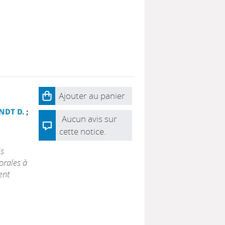
Ajouter au panier
NDT D.
;
Aucun avis sur
cette notice.
is
torales à
ent