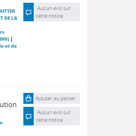
Aucun avis sur
HUTTER
cette notice.
T DE LA
rs
|
980)
le et de
Ajouter au panier
tution
Aucun avis sur
cette notice.
a-