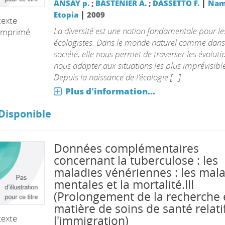
|
ANSAY p.
;
BASTENIER A.
;
DASSETTO F.
Nam
|
Etopia
2009
texte
La diversité est une notion fondamentale pour le
imprimé
écologistes. Dans le monde naturel comme dans
société, elle nous permet de traverser les évoluti
nous adapter aux situations les plus imprévisible
Depuis la naissance de l’écologie [...]
Plus d'information...
Disponible
Données complémentaires
concernant la tuberculose : les
maladies vénériennes : les mal
mentales et la mortalité.III
(Prolongement de la recherche
matière de soins de santé relati
texte
l'immigration)