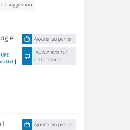
une suggestion
logie
Ajouter au panier
Aucun avis sur
UPE
cette notice.
|
 : Ucl
il
Ajouter au panier