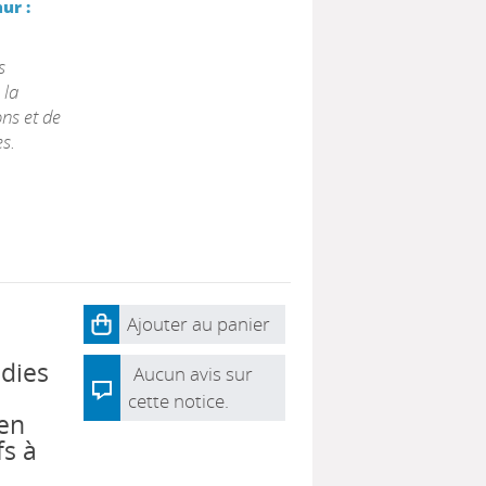
ur :
s
 la
ons et de
s.
Ajouter au panier
adies
Aucun avis sur
cette notice.
 en
fs à