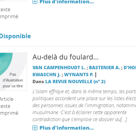
Plus d'information...
texte
imprimé
Disponible
Au-delà du foulard...
VAN CAMPENHOUDT L.
;
BASTENIER A.
;
D'HO
|
KWASCHN J.
;
WYNANTS P.
Dans
LA REVUE NOUVELLE (n° 2)
L'islam effraye et, dans le même temps, les part
politiques accordent une place sur les listes élec
Article :
des personnes issues de l'immigration, notamm
texte
musulmane. C'est à éclairer cette apparente
imprimé
contradiction que s'emploie ce dossier au[...]
Plus d'information...