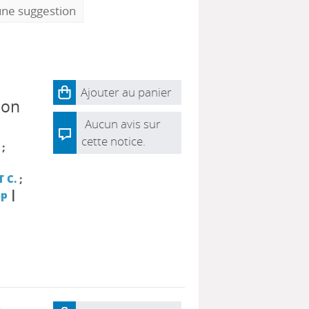
une suggestion
Ajouter au panier
ion
Aucun avis sur
cette notice.
;
 C.
;
|
sp