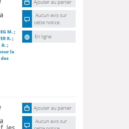
e
Ajouter au panier
la
Aucun avis sur
cette notice.
EG M.
;
En ligne
ER R.
;
 A.
;
pour la
 des
e
Ajouter au panier
la
Aucun avis sur
f, les
cette notice.