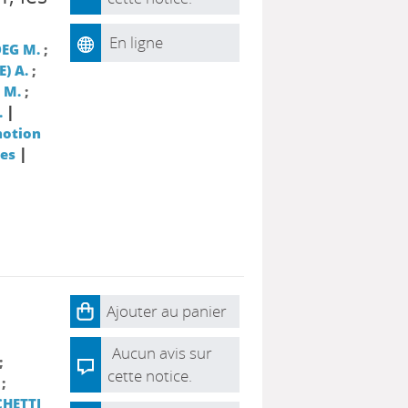
En ligne
EG M.
;
) A.
;
 M.
;
|
.
motion
|
ies
Ajouter au panier
Aucun avis sur
;
cette notice.
;
HETTI