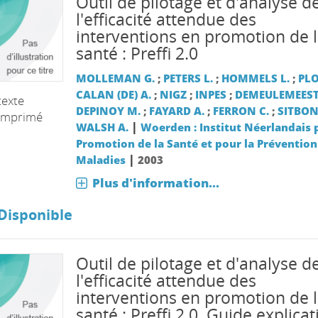
Outil de pilotage et d'analyse d
l'efficacité attendue des
interventions en promotion de 
santé : Preffi 2.0
MOLLEMAN G.
;
PETERS L.
;
HOMMELS L.
;
PLO
CALAN (DE) A.
;
NIGZ
;
INPES
;
DEMEULEMEEST
texte
DEPINOY M.
;
FAYARD A.
;
FERRON C.
;
SITBON
imprimé
|
WALSH A.
Woerden : Institut Néerlandais 
Promotion de la Santé et pour la Prévention
|
Maladies
2003
Plus d'information...
Disponible
Outil de pilotage et d'analyse d
l'efficacité attendue des
interventions en promotion de 
santé : Preffi 2.0. Guide explicati