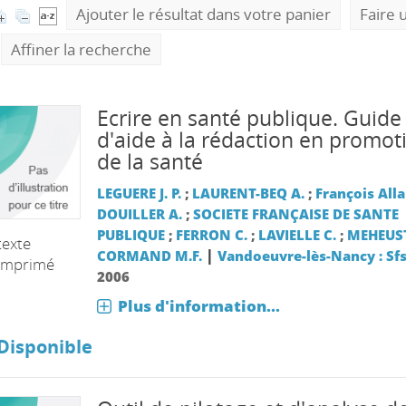
Ajouter le résultat dans votre panier
Faire 
Affiner la recherche
Ecrire en santé publique. Guide
d'aide à la rédaction en promot
de la santé
LEGUERE J. P.
;
LAURENT-BEQ A.
;
François Alla
DOUILLER A.
;
SOCIETE FRANÇAISE DE SANTE
PUBLIQUE
;
FERRON C.
;
LAVIELLE C.
;
MEHEUST
texte
|
CORMAND M.F.
Vandoeuvre-lès-Nancy : Sf
imprimé
2006
Plus d'information...
Disponible