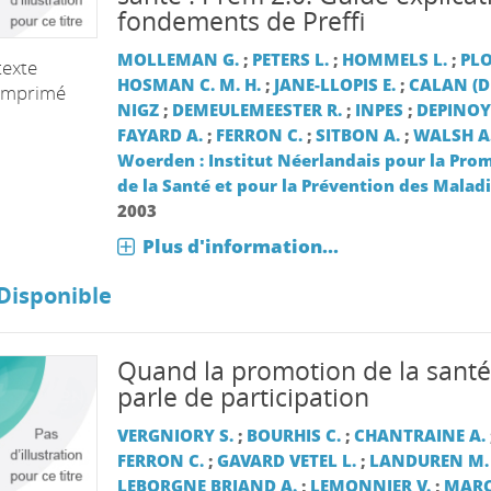
fondements de Preffi
MOLLEMAN G.
;
PETERS L.
;
HOMMELS L.
;
PLO
texte
HOSMAN C. M. H.
;
JANE-LLOPIS E.
;
CALAN (DE
imprimé
NIGZ
;
DEMEULEMEESTER R.
;
INPES
;
DEPINOY
FAYARD A.
;
FERRON C.
;
SITBON A.
;
WALSH A
Woerden : Institut Néerlandais pour la Pro
de la Santé et pour la Prévention des Malad
2003
Plus d'information...
Disponible
Quand la promotion de la santé
parle de participation
VERGNIORY S.
;
BOURHIS C.
;
CHANTRAINE A.
FERRON C.
;
GAVARD VETEL L.
;
LANDUREN M.
LEBORGNE BRIAND A.
;
LEMONNIER V.
;
MARC