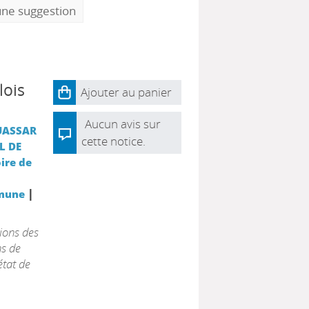
une suggestion
lois
Ajouter au panier
Aucun avis sur
UASSAR
cette notice.
L DE
ire de
|
mune
ions des
ns de
état de