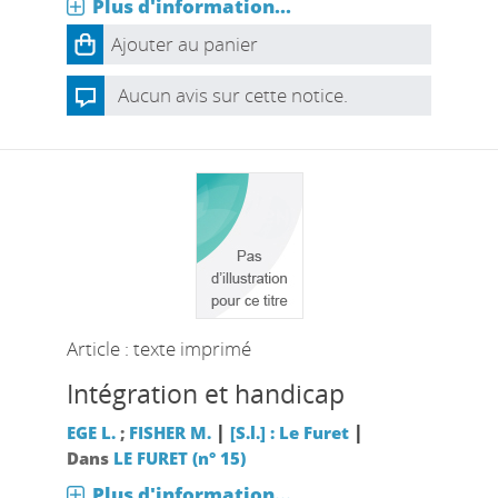
Plus d'information...
Ajouter au panier
Aucun avis sur cette notice.
Article : texte imprimé
Intégration et handicap
|
|
EGE L.
;
FISHER M.
[S.l.] : Le Furet
Dans
LE FURET (n° 15)
Plus d'information...