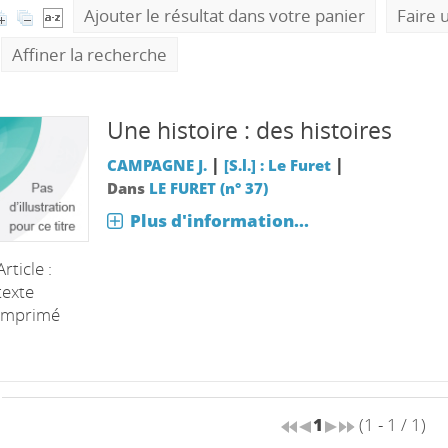
Ajouter le résultat dans votre panier
Faire 
Affiner la recherche
Une histoire : des histoires
|
|
CAMPAGNE J.
[S.l.] : Le Furet
Dans
LE FURET (n° 37)
Plus d'information...
Article :
texte
imprimé
1
(1 - 1 / 1)