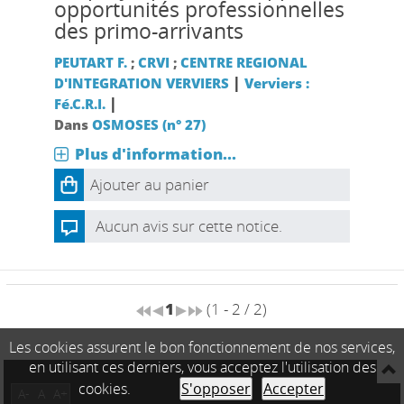
opportunités professionnelles
des primo-arrivants
PEUTART F.
;
CRVI
;
CENTRE REGIONAL
|
D'INTEGRATION VERVIERS
Verviers :
|
Fé.C.R.I.
Dans
OSMOSES (n° 27)
Plus d'information...
Ajouter au panier
Aucun avis sur cette notice.
1
(1 - 2 / 2)
Les cookies assurent le bon fonctionnement de nos services,
en utilisant ces derniers, vous acceptez l'utilisation des
cookies.
S'opposer
Accepter
A-
A
A+