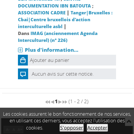
DOCUMENTATION IBN BATOUTA
;
|
ASSOCIATION CADRE
Tanger|Bruxelles :
Cbai|Centre bruxellois d'action
|
interculturelle asbl
Dans
IMAG (anciennement Agenda
Interculturel) (n° 226)
Plus d'information...
Ajouter au panier
Aucun avis sur cette notice.
1
(1 - 2 / 2)
Les cookies assurent le bon fonctionnement de nos services,
en utilisant ces derniers, vous acceptez l'utilisation des
cookies.
S'opposer
Accepter
A-
A
A+