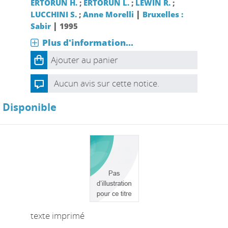
ERTORUN H.
;
ERTORUN L.
;
LEWIN R.
;
|
LUCCHINI S.
;
Anne Morelli
Bruxelles :
|
Sabir
1995
Plus d'information...
Ajouter au panier
Aucun avis sur cette notice.
Disponible
texte imprimé