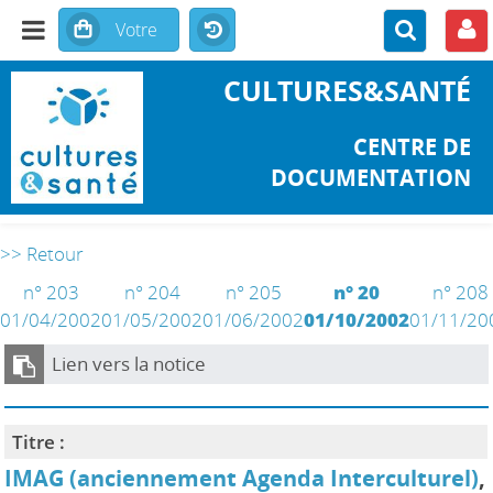
CULTURES&SANTÉ
CENTRE DE
DOCUMENTATION
>> Retour
n° 203
n° 204
n° 205
n° 20
n° 208
01/04/2002
01/05/2002
01/06/2002
01/10/2002
01/11/20
Lien vers la notice
Titre :
IMAG (anciennement Agenda Interculturel)
,