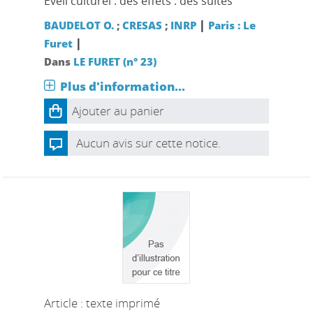
Eveil culturel : des effets : des suites
|
BAUDELOT O.
;
CRESAS
;
INRP
Paris : Le
|
Furet
Dans
LE FURET (n° 23)
Plus d'information...
Ajouter au panier
Aucun avis sur cette notice.
Article : texte imprimé