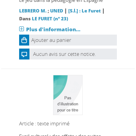
Le jeu dans la pédagogie en Espagne
|
|
LEBRERO M.
;
UNED
[S.l.] : Le Furet
Dans
LE FURET (n° 23)
Plus d'information...
Ajouter au panier
Aucun avis sur cette notice.
Article : texte imprimé