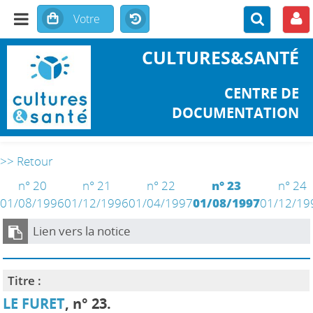
CULTURES&SANTÉ
CENTRE DE
DOCUMENTATION
>> Retour
n° 20
n° 21
n° 22
n° 23
n° 24
01/08/1996
01/12/1996
01/04/1997
01/08/1997
01/12/19
Lien vers la notice
Titre :
LE FURET
, n° 23.