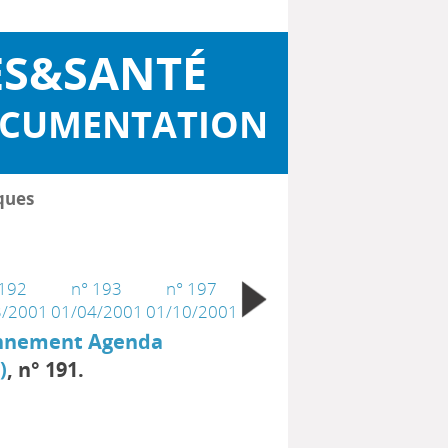
ES&SANTÉ
OCUMENTATION
ques
 192
n° 193
n° 197
3/2001
01/04/2001
01/10/2001
ennement Agenda
)
, n° 191.