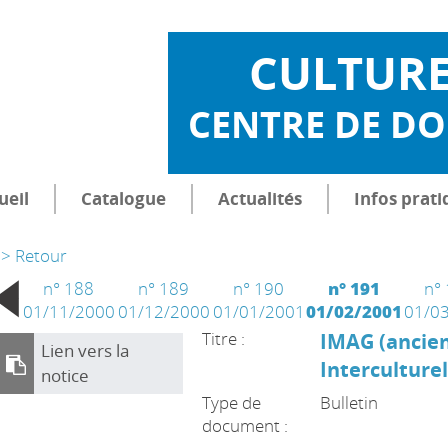
CULTUR
CENTRE DE D
ueil
Catalogue
Actualités
Infos prati
> Retour
n° 188
n° 189
n° 190
n° 191
n°
01/11/2000
01/12/2000
01/01/2001
01/02/2001
01/0
Titre :
IMAG (anci
Lien vers la
Interculturel
notice
Type de
Bulletin
document :