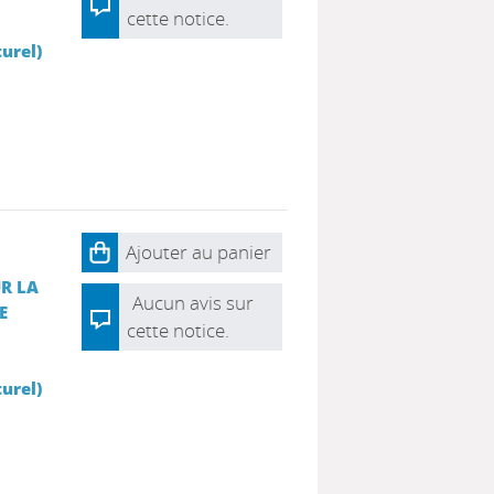
cette notice.
urel)
Ajouter au panier
R LA
Aucun avis sur
E
cette notice.
urel)