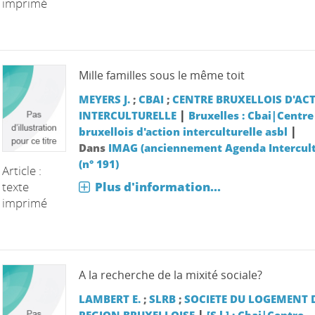
imprimé
Mille familles sous le même toit
MEYERS J.
;
CBAI
;
CENTRE BRUXELLOIS D'AC
|
INTERCULTURELLE
Bruxelles : Cbai|Centre
|
bruxellois d'action interculturelle asbl
Dans
IMAG (anciennement Agenda Intercult
(n° 191)
Article :
texte
Plus d'information...
imprimé
A la recherche de la mixité sociale?
LAMBERT E.
;
SLRB
;
SOCIETE DU LOGEMENT 
|
REGION BRUXELLOISE
[S.l.] : Cbai|Centre