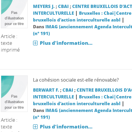
MEYERS J.
;
CBAI
;
CENTRE BRUXELLOIS D'AC
|
INTERCULTURELLE
Bruxelles : Cbai|Centre
|
bruxellois d'action interculturelle asbl
Dans
IMAG (anciennement Agenda Intercult
(n° 191)
Article :
texte
Plus d'information...
imprimé
La cohésion sociale est-elle rénovable?
BERWART F.
;
CBAI
;
CENTRE BRUXELLOIS D'
|
INTERCULTURELLE
Bruxelles : Cbai|Centre
|
bruxellois d'action interculturelle asbl
Dans
IMAG (anciennement Agenda Intercult
(n° 191)
Article :
texte
Plus d'information...