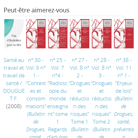
Peut-être aimerez-vous
Santé au
n° 30 -
n° 25 -
n° 27 -
n° 28 -
n° 38 -
travail et
Vol. 9 n°
Vol. 7
Vol. 8 n°
Vol. 8 n°
Vol. 11
travail de
1 -
n°4 -
2 -
3 -
n° 1 -
santé
/
“Context
”Radiosc
“Drogues
“Drogues
“Enjeux
DOUGUE
es et
opie du
et
et
de lois”
T F.
consom
monde
réductio
réductio
(Bulletin
(2008)
mations”
enseigna
n des
n des
de
(Bulletin
nt” tome
risques”
risques”
Drogues,
de
1
Tome 1
Tome 2
santé,
Drogues,
Regards
(Bulletin
(Bulletin
préventio
santé,
d’adultes
de
de
n