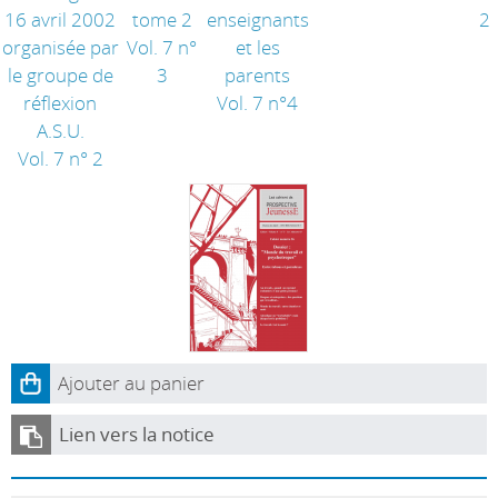
16 avril 2002
tome 2
enseignants
2
organisée par
Vol. 7 n°
et les
le groupe de
3
parents
réflexion
Vol. 7 n°4
A.S.U.
Vol. 7 n° 2
Ajouter au panier
Lien vers la notice