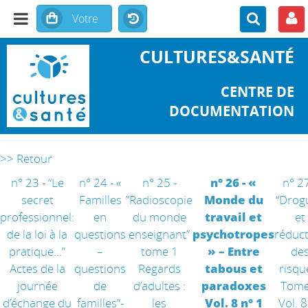
CULTURES&SANTÉ
CENTRE DE
DOCUMENTATION
>> Retour
n° 23 - “Le
n° 24 - «
n° 25 -
n° 26 - «
n° 27
secret
Familles
”Radioscopie
Monde du
“Drog
professionnel:
en
du monde
travail et
et
de la loi à la
questions
enseignant”
psychotropes
réduc
pratique…”
–
tome 1
» – Entre
de
Actes de la
questions
Regards
tabous et
risqu
journée
de
d’adultes :
paradoxes
Tome
d’échange du
familles”-
les
Vol. 8 n° 1
Vol. 8