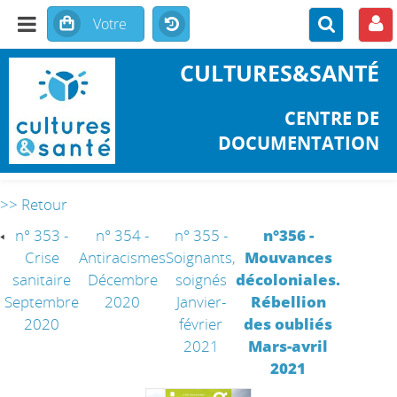
CULTURES&SANTÉ
CENTRE DE
DOCUMENTATION
>> Retour
n° 353 -
n° 354 -
n° 355 -
n°356 -
Crise
Antiracismes
Soignants,
Mouvances
sanitaire
Décembre
soignés
décoloniales.
Septembre
2020
Janvier-
Rébellion
2020
février
des oubliés
2021
Mars-avril
2021