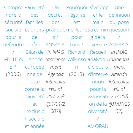
Compre
Pauvreté
Un
Pourquoi
Développ
Une
ndre la
des
décret,
l'égalité
er le
définition
sécurité
familles
des
est
main
qui pose
sociale
et droits
pratique
meilleure
streamin
question
pour la
de
s
/
pour
g de la
/
défendre
l'enfant.
ANSAY A.
tous
/
diversité.
ANSAY A.
/
Bilan de
in IMAG
Richard
Recueil
in IMAG
FELTESS
l'Année
(ancienne
Wilkinso
analytiqu
(ancienne
E P.
europée
ment
n
e d'outils
ment
(2006)
nne de
Agenda
(2013)
d'interve
Agenda
lutte
Intercultu
ntion
Intercultur
contre la
rel), n°
pour la
el), n°
pauvreté
257-258
valorisati
257-258
et
([01/01/2
on de la
([01/01/20
l'exclusio
007])
diversité
07])
n sociale
/
et année
AMORAN