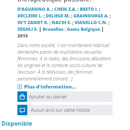
D'AGUANNO A.
;
CHEIK Z.A.
;
BRETO I.
;
DECLEIRE L.
;
DELIEGE M.
;
GRAINDORGE A.
;
IN'T ZANDT K.
;
NACIH S.
;
VIANELLO C.N.
;
|
|
ZEGHLI S.
Bruxelles : Gams Belgique
2015
Dans notre société, il est maintenant habituel
d’entendre parler de mutilations sexuelles
féminines. À la radio, des émissions débattent
les origines et le contexte socio-culturel de
l’excision. À la télévision, des femmes
personnellement concer[...]
Plus d'information...
Ajouter au panier
Aucun avis sur cette notice.
Disponible