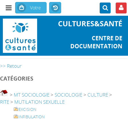
CULTURES&SANTÉ
CENTRE DE
DOCUMENTATION
>> Retour
CATÉGORIES
>
MT SOCIOLOGIE
>
SOCIOLOGIE
>
CULTURE
>
RITE
>
MUTILATION SEXUELLE
EXCISION
INFIBULATION