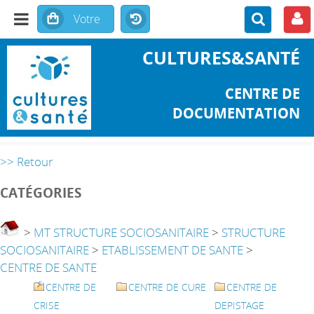
CULTURES&SANTÉ
CENTRE DE
DOCUMENTATION
>> Retour
CATÉGORIES
>
MT STRUCTURE SOCIOSANITAIRE
>
STRUCTURE
SOCIOSANITAIRE
>
ETABLISSEMENT DE SANTE
>
CENTRE DE SANTE
CENTRE DE
CENTRE DE CURE
CENTRE DE
CRISE
DEPISTAGE