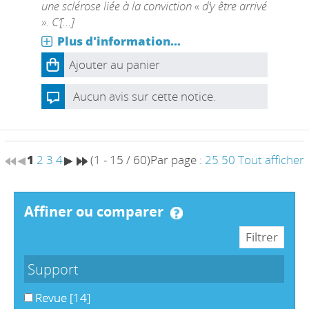
une sclérose liée à la conviction « d’y être arrivé
». C’[...]
Plus d'information...
Ajouter au panier
Aucun avis sur cette notice.
1
2
3
4
(1 - 15 / 60)
Par page :
25
50
Tout afficher
affiner ou comparer
Support
Revue
[14]