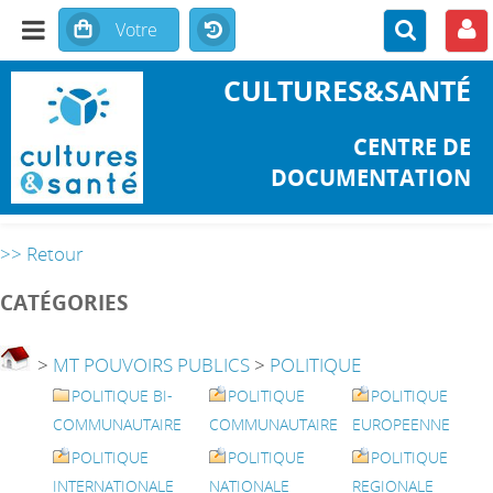
CULTURES&SANTÉ
CENTRE DE
DOCUMENTATION
>> Retour
CATÉGORIES
>
MT POUVOIRS PUBLICS
>
POLITIQUE
POLITIQUE BI-
POLITIQUE
POLITIQUE
COMMUNAUTAIRE
COMMUNAUTAIRE
EUROPEENNE
POLITIQUE
POLITIQUE
POLITIQUE
INTERNATIONALE
NATIONALE
REGIONALE