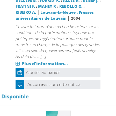
DECLEVE B.
;
FORRAY R.
;
ALLEE H.
;
DENEF J.
;
FRATINI F.
;
MAHEY P.
;
REBOLLO O.
;
|
RIBEIRO A.
Louvain-la-Neuve : Presses
|
universitaires de Louvain
2004
Ce livre fait part d'une recherche-action sur les
conditions de la participation citoyenne aux
politiques de régénération urbaine pour le
ministre en charge de la politique des grandes
villes au sein du gouvernement fédéral belge.
Au délà des 5 [...]
Plus d'information...
Ajouter au panier
Aucun avis sur cette notice.
Disponible