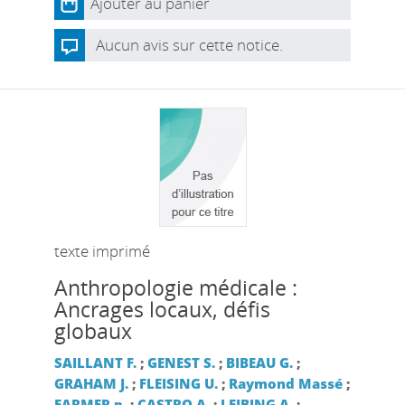
Ajouter au panier
Aucun avis sur cette notice.
texte imprimé
Anthropologie médicale :
Ancrages locaux, défis
globaux
SAILLANT F.
;
GENEST S.
;
BIBEAU G.
;
GRAHAM J.
;
FLEISING U.
;
Raymond Massé
;
FARMER p.
;
CASTRO A.
;
LEIBING A.
;