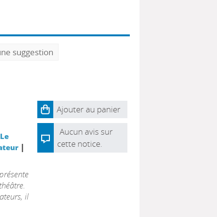
une suggestion
Ajouter au panier
Aucun avis sur
 Le
cette notice.
|
ateur
eprésente
théâtre.
teurs, il