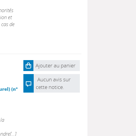
norités
ion et
e cas de
Ajouter au panier
Aucun avis sur
cette notice.
rel) (n°
la
dre[...]