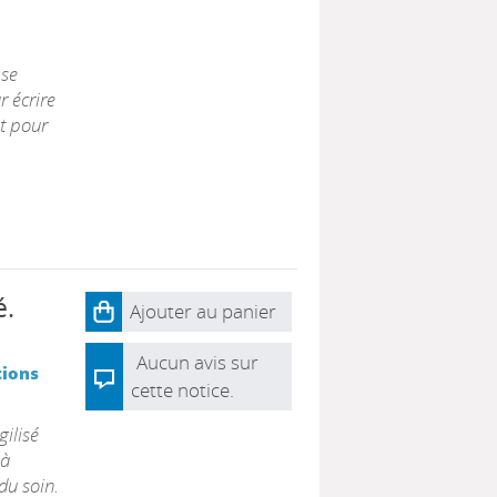
 se
r écrire
et pour
é.
Ajouter au panier
Aucun avis sur
tions
cette notice.
gilisé
 à
du soin.