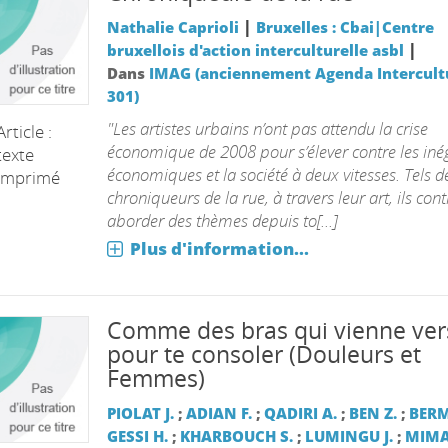
|
Nathalie Caprioli
Bruxelles : Cbai|Centre
|
bruxellois d'action interculturelle asbl
Dans
IMAG (anciennement Agenda Intercultu
301)
"Les artistes urbains n’ont pas attendu la crise
Article :
économique de 2008 pour s’élever contre les inég
texte
économiques et la société à deux vitesses. Tels d
imprimé
chroniqueurs de la rue, à travers leur art, ils con
aborder des thèmes depuis to[...]
Plus d'information...
Comme des bras qui vienne vers
pour te consoler (Douleurs et
Femmes)
PIOLAT J.
;
ADIAN F.
;
QADIRI A.
;
BEN Z.
;
BERM
GESSI H.
;
KHARBOUCH S.
;
LUMINGU J.
;
MIM