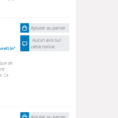
Ajouter au panier
Aucun avis sur
cette notice.
rel) (n°
oque de
une
e. Ce
Ajouter au panier