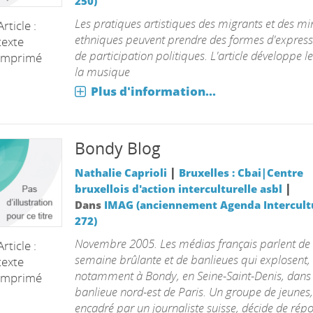
250)
Les pratiques artistiques des migrants et des mi
Article :
ethniques peuvent prendre des formes d'express
texte
de participation politiques. L'article développe l
imprimé
la musique
Plus d'information...
Bondy Blog
|
Nathalie Caprioli
Bruxelles : Cbai|Centre
|
bruxellois d'action interculturelle asbl
Dans
IMAG (anciennement Agenda Intercultu
272)
Novembre 2005. Les médias français parlent de
Article :
semaine brûlante et de banlieues qui explosent,
texte
notamment à Bondy, en Seine-Saint-Denis, dans 
imprimé
banlieue nord-est de Paris. Un groupe de jeunes,
encadré par un journaliste suisse, décide de répon