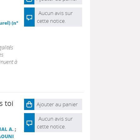
Aucun avis sur
cette notice.
rel) (n°
alités
es
tinuent à
 toi
Ajouter au panier
Aucun avis sur
cette notice.
AL A.
;
AOUNI