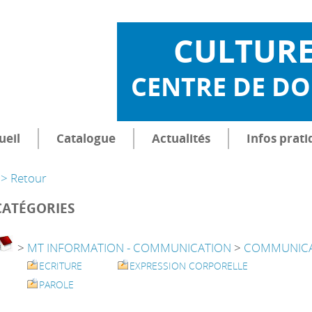
CULTUR
CENTRE DE D
ueil
Catalogue
Actualités
Infos prati
> Retour
CATÉGORIES
>
MT INFORMATION - COMMUNICATION
>
COMMUNICA
ECRITURE
EXPRESSION CORPORELLE
PAROLE