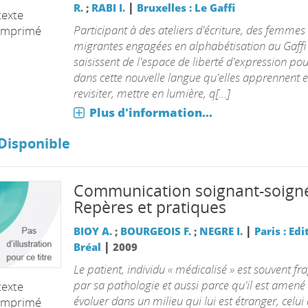
|
R.
;
RABI I.
Bruxelles : Le Gaffi
texte
Participant à des ateliers d'écriture, des femmes
imprimé
migrantes engagées en alphabétisation au Gaffi
saisissent de l'espace de liberté d'expression pou
dans cette nouvelle langue qu'elles apprennent 
revisiter, mettre en lumière, q[...]
Plus d'information...
Disponible
Communication soignant-soign
Repères et pratiques
|
BIOY A.
;
BOURGEOIS F.
;
NEGRE I.
Paris : Edi
|
Bréal
2009
Le patient, individu « médicalisé » est souvent fra
par sa pathologie et aussi parce qu'il est amené
texte
évoluer dans un milieu qui lui est étranger, celui 
imprimé