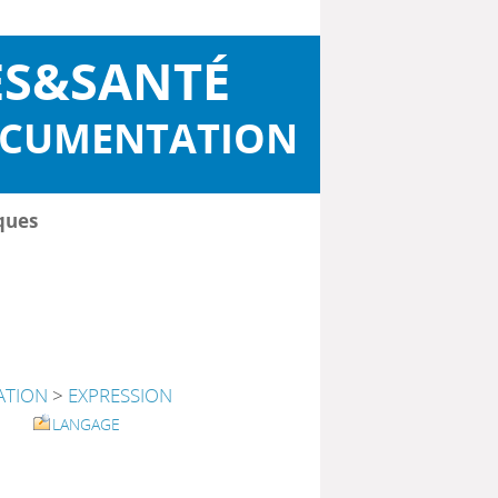
ES&SANTÉ
OCUMENTATION
ques
TION
>
EXPRESSION
LANGAGE