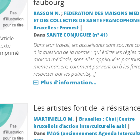
faubourg
RASSON N.
;
FEDERATION DES MAISONS MED
ET DES COLLECTIFS DE SANTE FRANCOPHONE
|
Bruxelles : Fmmcsf
Dans
SANTE CONJUGUEE (n° 41)
Article :
Dans leur travail, les accueillants sont souvent c
texte
à la question de la norme : qui édicte les règles
imprimé
maison médicale, sont-elles appliquées par tous
même manière, comment parvient-on à les fair
respecter par les patients[...]
Plus d'information...
Les artistes font de la résistanc
|
MARTINIELLO M.
Bruxelles : Cbai|Centre
|
bruxellois d'action interculturelle asbl
Dans
IMAG (anciennement Agenda Intercultu