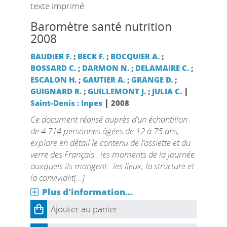
texte imprimé
Baromètre santé nutrition
2008
BAUDIER F.
;
BECK F.
;
BOCQUIER A.
;
BOSSARD C.
;
DARMON N.
;
DELAMAIRE C.
;
ESCALON H.
;
GAUTIER A.
;
GRANGE D.
;
|
GUIGNARD R.
;
GUILLEMONT J.
;
JULIA C.
|
Saint-Denis : Inpes
2008
Ce document réalisé auprès d’un échantillon
de 4 714 personnes âgées de 12 à 75 ans,
explore en détail le contenu de l’assiette et du
verre des Français . les moments de la journée
auxquels ils mangent . les lieux, la structure et
la convivialit[...]
Plus d'information...
Ajouter au panier