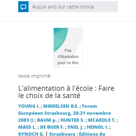
Aucun avis sur cette notice.
texte imprimé
L'alimentation à l'école : Faire
le choix de la santé
YOUNG I.
;
MIKKELSEN B.E.
;
Forum
Européeen Strasbourg, 20-21 novembre
2003 ()
;
BAUM p.
;
HUNTER S.
;
MCARDLE T.
;
MAES L.
;
DE BOER F.
;
SNEL J.
;
HEINDL I.
;
|
KYNOCH G.
Strasbourg : Editions du