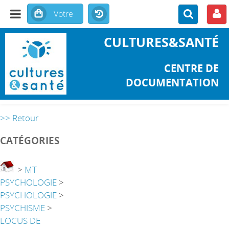
CULTURES&SANTÉ
CENTRE DE
DOCUMENTATION
>> Retour
CATÉGORIES
>
MT
PSYCHOLOGIE
>
PSYCHOLOGIE
>
PSYCHISME
>
LOCUS DE