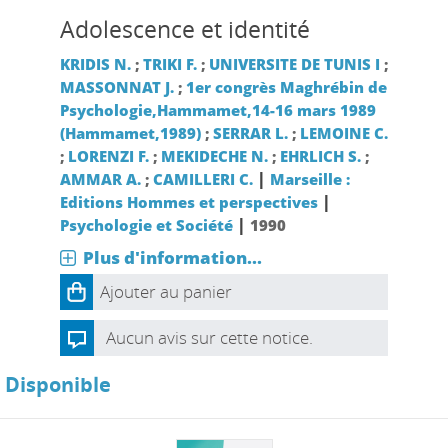
Adolescence et identité
KRIDIS N.
;
TRIKI F.
;
UNIVERSITE DE TUNIS I
;
MASSONNAT J.
;
1er congrès Maghrébin de
Psychologie,Hammamet,14-16 mars 1989
(Hammamet,1989)
;
SERRAR L.
;
LEMOINE C.
;
LORENZI F.
;
MEKIDECHE N.
;
EHRLICH S.
;
|
AMMAR A.
;
CAMILLERI C.
Marseille :
|
Editions Hommes et perspectives
|
Psychologie et Société
1990
Plus d'information...
Ajouter au panier
Aucun avis sur cette notice.
Disponible