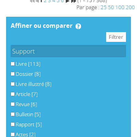
1
2
3
4
5
6
(1 - 15 / 368)
Par page :
25
50
100
200
affiner ou comparer
Support
Livre
[113]
Dossier
[8]
Livre illustré
[8]
Article
[7]
Revue
[6]
Bulletin
[5]
Rapport
[5]
Actes
[2]