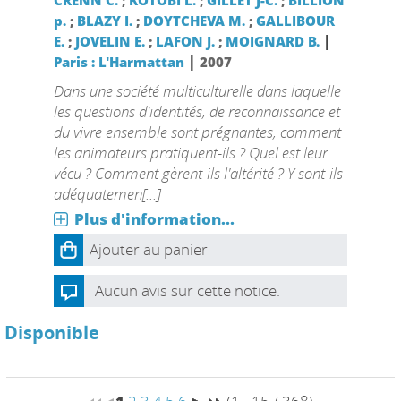
CRENN C.
;
KOTOBI L.
;
GILLET J-C.
;
BILLION
p.
;
BLAZY I.
;
DOYTCHEVA M.
;
GALLIBOUR
|
E.
;
JOVELIN E.
;
LAFON J.
;
MOIGNARD B.
|
Paris : L'Harmattan
2007
Dans une société multiculturelle dans laquelle
les questions d'identités, de reconnaissance et
du vivre ensemble sont prégnantes, comment
les animateurs pratiquent-ils ? Quel est leur
vécu ? Comment gèrent-ils l'altérité ? Y sont-ils
adéquatemen[...]
Plus d'information...
Ajouter au panier
Aucun avis sur cette notice.
Disponible