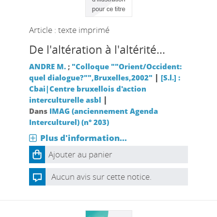
Article : texte imprimé
De l'altération à l'altérité...
ANDRE M.
;
"Colloque ""Orient/Occident:
|
quel dialogue?"",Bruxelles,2002"
[S.l.] :
Cbai|Centre bruxellois d'action
|
interculturelle asbl
Dans
IMAG (anciennement Agenda
Interculturel) (n° 203)
Plus d'information...
Ajouter au panier
Aucun avis sur cette notice.