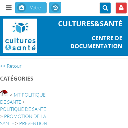
CULTURES&SANTÉ
CENTRE DE
DOCUMENTATION
>> Retour
CATÉGORIES
>
MT POLITIQUE
DE SANTE
>
POLITIQUE DE SANTE
>
PROMOTION DE LA
SANTE
>
PREVENTION