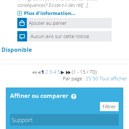
conséquences? Existe-t-il des rét[...]
Plus d'information...
Ajouter au panier
Aucun avis sur cette notice.
Disponible
1
2
3
4
5
(1 - 15 / 70)
Par page :
25
50
Tout afficher
affiner ou comparer
Support