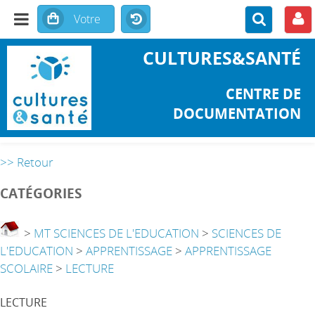
CULTURES&SANTÉ
CENTRE DE
DOCUMENTATION
>> Retour
CATÉGORIES
>
MT SCIENCES DE L'EDUCATION
>
SCIENCES DE
L'EDUCATION
>
APPRENTISSAGE
>
APPRENTISSAGE
SCOLAIRE
>
LECTURE
LECTURE