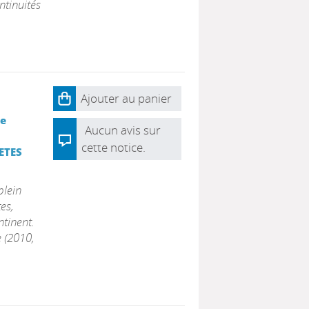
ntinuités
Ajouter au panier
ée
Aucun avis sur
cette notice.
ETES
plein
es,
tinent.
e (2010,