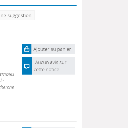
une suggestion
Ajouter au panier
Aucun avis sur
cette notice.
xemples
de
cherche