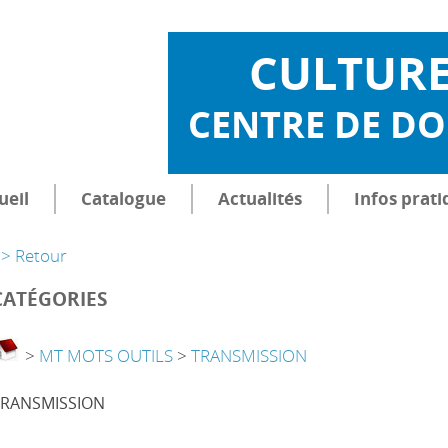
CULTUR
CENTRE DE D
ueil
Catalogue
Actualités
Infos prati
> Retour
CATÉGORIES
>
MT MOTS OUTILS
>
TRANSMISSION
TRANSMISSION