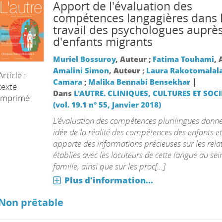
Apport de l'évaluation des
compétences langagières dans 
travail des psychologues auprè
d'enfants migrants
Muriel Bossuroy
, Auteur ;
Fatima Touhami
, 
Amalini Simon
, Auteur ;
Laura Rakotomalal
Article :
|
Camara
;
Malika Bennabi Bensekhar
texte
Dans
L'AUTRE. CLINIQUES, CULTURES ET SOCI
imprimé
(vol. 19.1 n° 55, Janvier 2018)
L’évaluation des compétences plurilingues donn
idée de la réalité des compétences des enfants et
apporte des informations précieuses sur les rela
établies avec les locuteurs de cette langue au sei
famille, ainsi que sur les proc[...]
Plus d'information...
Non prêtable