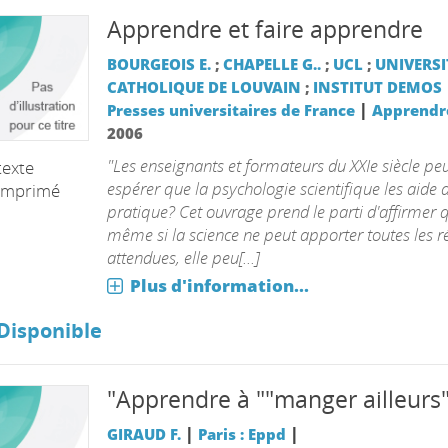
Apprendre et faire apprendre
BOURGEOIS E.
;
CHAPELLE G..
;
UCL
;
UNIVERSI
CATHOLIQUE DE LOUVAIN
;
INSTITUT DEMOS
|
Presses universitaires de France
Apprendr
2006
"Les enseignants et formateurs du XXIe siècle peu
texte
espérer que la psychologie scientifique les aide 
imprimé
pratique? Cet ouvrage prend le parti d'affirmer 
même si la science ne peut apporter toutes les 
attendues, elle peu[...]
Plus d'information...
Disponible
"Apprendre à ""manger ailleurs"
|
|
GIRAUD F.
Paris : Eppd