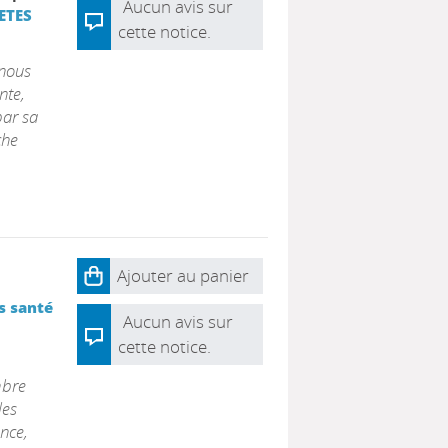
Aucun avis sur
ETES
cette notice.
 nous
nte,
par sa
che
Ajouter au panier
s santé
Aucun avis sur
cette notice.
mbre
les
ance,