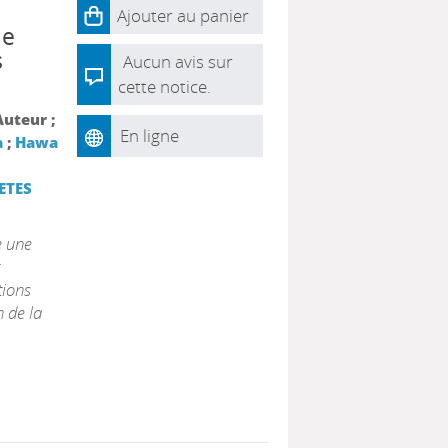
Ajouter au panier
le
s
Aucun avis sur
cette notice.
Auteur ;
En ligne
a
;
Hawa
ETES
e une
tions
n de la