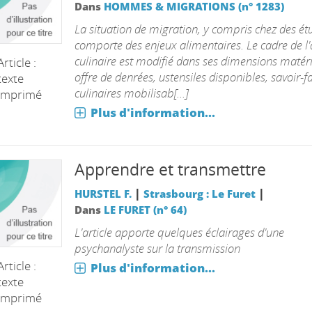
Dans
HOMMES & MIGRATIONS (n° 1283)
La situation de migration, y compris chez des ét
comporte des enjeux alimentaires. Le cadre de l'a
culinaire est modifié dans ses dimensions matérie
Article :
offre de denrées, ustensiles disponibles, savoir-fa
texte
culinaires mobilisab[...]
imprimé
Plus d'information...
Apprendre et transmettre
|
|
HURSTEL F.
Strasbourg : Le Furet
Dans
LE FURET (n° 64)
L'article apporte quelques éclairages d'une
psychanalyste sur la transmission
Article :
Plus d'information...
texte
imprimé