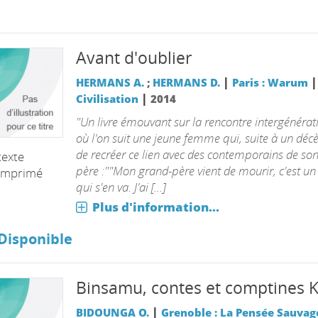
Avant d'oublier
|
|
HERMANS A.
;
HERMANS D.
Paris : Warum
|
Civilisation
2014
"Un livre émouvant sur la rencontre intergénérat
où l'on suit une jeune femme qui, suite à un décè
de recréer ce lien avec des contemporains de so
texte
père :""Mon grand-père vient de mourir, c'est un
imprimé
qui s'en va. J'ai [...]
Plus d'information...
Disponible
Binsamu, contes et comptines 
|
BIDOUNGA O.
Grenoble : La Pensée Sauvag