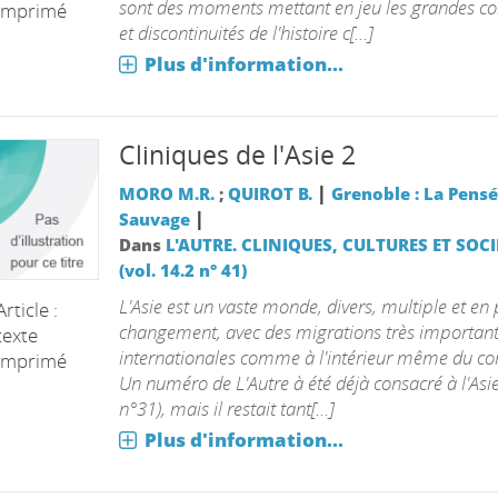
sont des moments mettant en jeu les grandes co
imprimé
et discontinuités de l'histoire c[...]
Plus d'information...
Cliniques de l'Asie 2
|
MORO M.R.
;
QUIROT B.
Grenoble : La Pens
|
Sauvage
Dans
L'AUTRE. CLINIQUES, CULTURES ET SOCI
(vol. 14.2 n° 41)
L'Asie est un vaste monde, divers, multiple et en 
Article :
changement, avec des migrations très important
texte
internationales comme à l'intérieur même du con
imprimé
Un numéro de L'Autre à été déjà consacré à l'Asi
n°31), mais il restait tant[...]
Plus d'information...