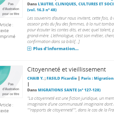
Dans
L'AUTRE. CLINIQUES, CULTURES ET SOCI
(vol. 16.3 n° 48)
Les souvenirs d’auteur nous invitent, cette fois, à
asseoir près du feu des femmes, à la nuit tomba
Article :
pour écouter les contes dits, et avec quel talent, 
texte
grand-mère. L’ethnologue, c’est son métier, cher
imprimé
confirmation dans sa bibli[...]
Plus d'information...
Citoyenneté et vieillissement
|
CHAIB Y.
;
FASILD Picardie
Paris : Migration
|
Dans
MIGRATIONS SANTE (n° 127-128)
"La citoyenneté est une fiction juridique, un me
imaginaire d'une communauté imaginaire dont 
Article :
""rapports de citoyenneté"", dans le cas de la Fr
texte