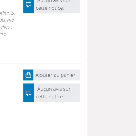
Aucun avis sur
cette notice.
udiants,
ctivité
lles :
ire
Ajouter au panier
Aucun avis sur
cette notice.