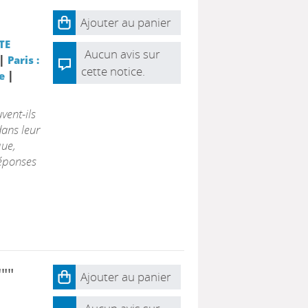
Ajouter au panier
TE
Aucun avis sur
|
Paris :
cette notice.
|
e
vent-ils
dans leur
que,
réponses
""
Ajouter au panier