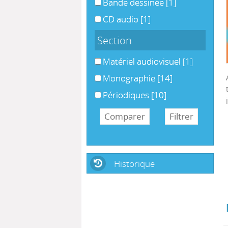
Bande dessinée
[1]
CD audio
[1]
Section
Matériel audiovisuel
[1]
Monographie
[14]
Périodiques
[10]
Historique