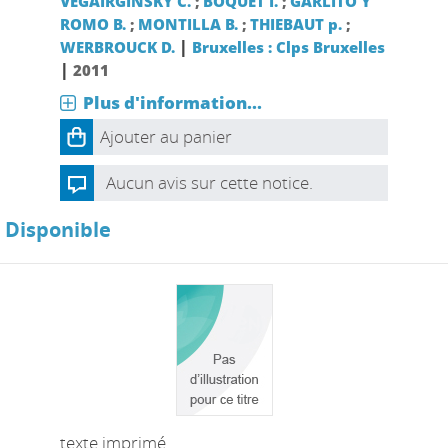
VEGAIRGINSKY C.
;
BOQUET I.
;
GARLITO Y
ROMO B.
;
MONTILLA B.
;
THIEBAUT p.
;
|
WERBROUCK D.
Bruxelles : Clps Bruxelles
|
2011
Plus d'information...
Ajouter au panier
Aucun avis sur cette notice.
Disponible
texte imprimé