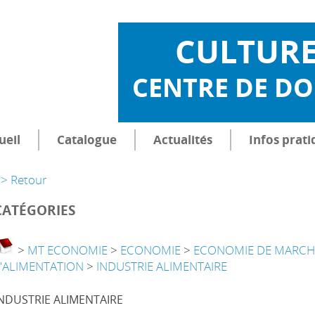
CULTUR
CENTRE DE D
ueil
Catalogue
Actualités
Infos prati
> Retour
CATÉGORIES
>
MT ECONOMIE
>
ECONOMIE
>
ECONOMIE DE MARCH
L'ALIMENTATION
>
INDUSTRIE ALIMENTAIRE
NDUSTRIE ALIMENTAIRE