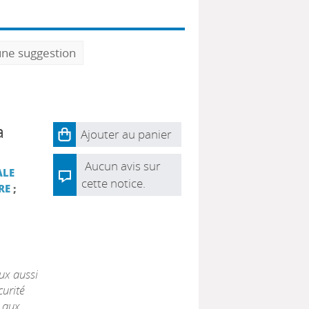
une suggestion
a
Ajouter au panier
Aucun avis sur
ALE
cette notice.
RE
;
ux aussi
curité
 aux