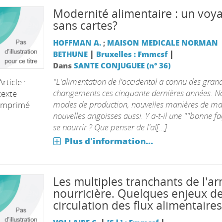
Modernité alimentaire : un voy
sans cartes?
HOFFMAN A.
;
MAISON MEDICALE NORMAN
|
|
BETHUNE
Bruxelles : Fmmcsf
Dans
SANTE CONJUGUEE (n° 36)
"L'alimentation de l'occidental a connu des gran
Article :
changements ces cinquante dernières années. 
texte
modes de production, nouvelles manières de ma
imprimé
nouvelles angoisses aussi. Y a-t-il une ""bonne f
se nourrir ? Que penser de l'al[...]
Plus d'information...
Les multiples tranchants de l'a
nourricière. Quelques enjeux de
circulation des flux alimentaires