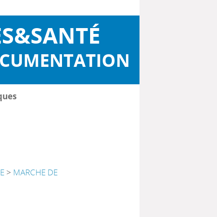
ES&SANTÉ
OCUMENTATION
ques
E
>
MARCHE DE