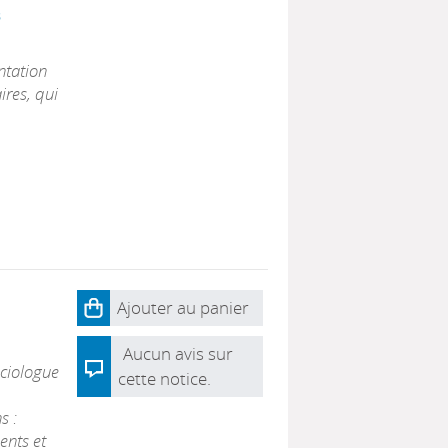
s
ntation
ires, qui
Ajouter au panier
Aucun avis sur
ociologue
cette notice.
s :
ents et