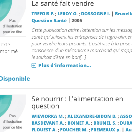
La santé fait vendre
|
TREFOIS P.
;
LEROY O.
;
DOSSOGNE I.
Bruxelle
|
Question Santé
2005
Cette publication attire l'attention sur les messa
santé qu'utilisent les entreprises de l'agro-alime
pour vendre leurs produits. L'outil vise à la prise
texte
conscience d'un mécanisme marchand qui s'app
imprimé
le souhait d'être en bon[...]
Plus d'information...
Disponible
Se nourrir : L'alimentation en
question
WIEVIORKA M.
;
ALEXANDRE-BIDON D.
;
ASSO
BASDEVANT A.
;
BOINET A.
;
BRUNEL S.
;
DURA
|
FLOUEST A.
;
FOUCHER M.
;
FREMEAUX p.
Au