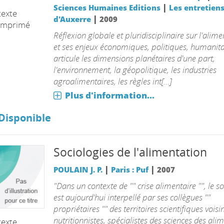
|
Sciences Humaines Editions
Les entretien
texte
|
d'Auxerre
2009
imprimé
Réflexion globale et pluridisciplinaire sur l'alime
et ses enjeux économiques, politiques, humanita
articule les dimensions planétaires d'une part,
l'environnement, la géopolitique, les industries
agroalimentaires, les règles int[...]
Plus d'information...
Disponible
Sociologies de l'alimentation
|
|
POULAIN J. P.
Paris : Puf
2007
"Dans un contexte de "" crise alimentaire "", le s
est aujourd'hui interpellé par ses collègues ""
propriétaires "" des territoires scientifiques voisin
nutritionnistes, spécialistes des sciences des alim
texte