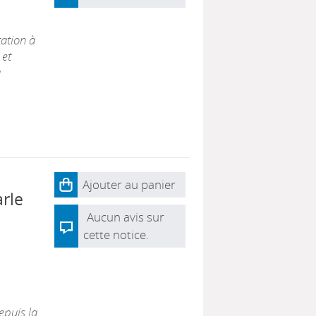
tation à
 et
a
Ajouter au panier
arle
Aucun avis sur
cette notice.
epuis la