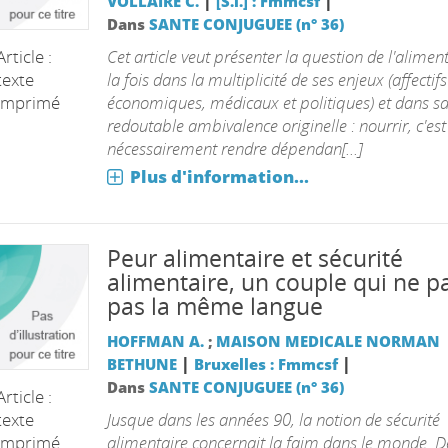
|
|
VOLLAIRE C.
[S.l.] : Fmmcsf
Dans
SANTE CONJUGUEE (n° 36)
Cet article veut présenter la question de l'alimen
Article :
la fois dans la multiplicité de ses enjeux (affectifs
texte
économiques, médicaux et politiques) et dans s
imprimé
redoutable ambivalence originelle : nourrir, c'est
nécessairement rendre dépendan[...]
Plus d'information...
Peur alimentaire et sécurité
alimentaire, un couple qui ne p
pas la même langue
HOFFMAN A.
;
MAISON MEDICALE NORMAN
|
|
BETHUNE
Bruxelles : Fmmcsf
Dans
SANTE CONJUGUEE (n° 36)
Article :
Jusque dans les années 90, la notion de sécurité
texte
alimentaire concernait la faim dans le monde. D
imprimé