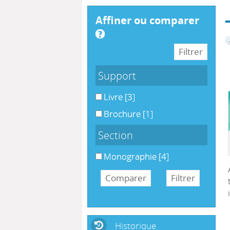
affiner ou comparer
Support
Livre
[3]
Brochure
[1]
Section
Monographie
[4]
Historique