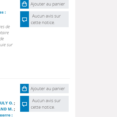
Ajouter au panier
s :
Aucun avis sur
cette notice.
ges de
ntaire
 de
uie sur
Ajouter au panier
Aucun avis sur
ULY O.
;
cette notice.
ND M.
;
xerre :