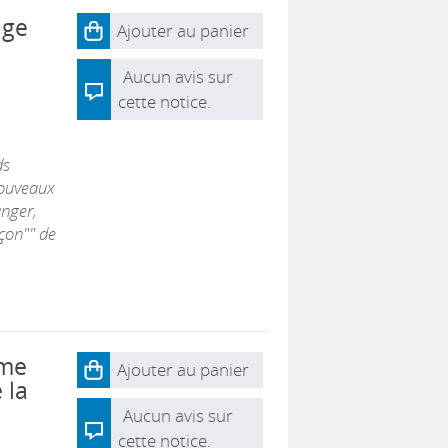
age
Ajouter au panier
Aucun avis sur
cette notice.
ds
Nouveaux
nger,
açon"" de
rme
Ajouter au panier
 la
Aucun avis sur
cette notice.