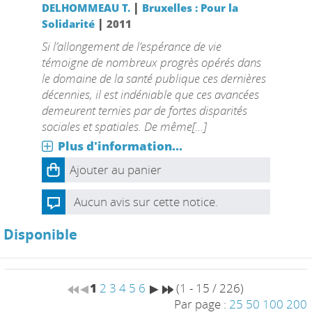
|
DELHOMMEAU T.
Bruxelles : Pour la
|
Solidarité
2011
Si l’allongement de l’espérance de vie
témoigne de nombreux progrès opérés dans
le domaine de la santé publique ces dernières
décennies, il est indéniable que ces avancées
demeurent ternies par de fortes disparités
sociales et spatiales. De même[...]
Plus d'information...
Ajouter au panier
Aucun avis sur cette notice.
Disponible
1
2
3
4
5
6
(1 - 15 / 226)
Par page :
25
50
100
200