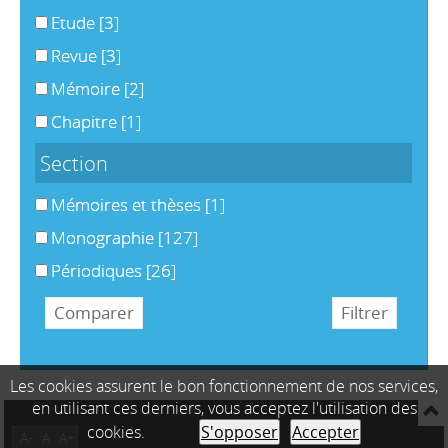
Etude
[3]
Revue
[3]
Mémoire
[2]
Chapitre
[1]
Section
Mémoires et thèses
[1]
Monographie
[127]
Périodiques
[26]
Les cookies assurent le bon fonctionnement de nos services,
en utilisant ces derniers, vous acceptez l'utilisation des
cookies.
S'opposer
Accepter
A-
A
A+