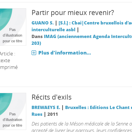
Partir pour mieux revenir?
|
GUANO S.
[S.l.] : Cbai|Centre bruxellois d'
|
interculturelle asbl
Dans
IMAG (anciennement Agenda Intercultu
203)
Plus d'information...
Article :
texte
imprimé
Récits d'exils
|
BREWAEYS E.
Bruxelles : Editions Le Chant
|
Rues
2011
Des patients de la Méson médicale de la Senne o
accepté de livrer leur parcours, leurs confidences