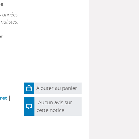
08
s années
nalistes,
le
Ajouter au panier
|
uret
Aucun avis sur
cette notice.