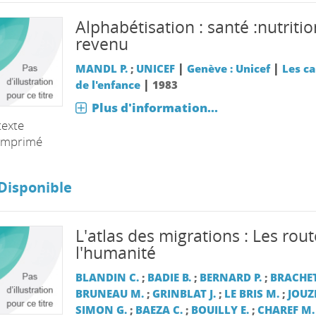
Alphabétisation : santé :nutritio
revenu
|
|
MANDL P.
;
UNICEF
Genève : Unicef
Les ca
|
de l'enfance
1983
Plus d'information...
texte
imprimé
Disponible
L'atlas des migrations : Les rou
l'humanité
BLANDIN C.
;
BADIE B.
;
BERNARD P.
;
BRACHET
BRUNEAU M.
;
GRINBLAT J.
;
LE BRIS M.
;
JOUZE
SIMON G.
;
BAEZA C.
;
BOUILLY E.
;
CHAREF M.