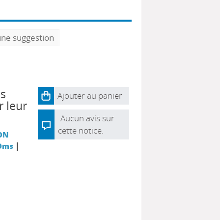
une suggestion
es
Ajouter au panier
r leur
Aucun avis sur
cette notice.
ON
|
 Oms