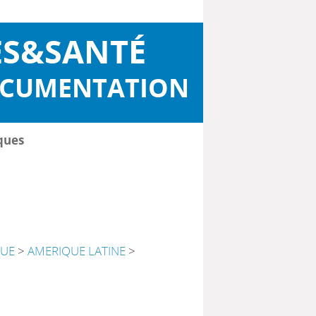
ES&SANTÉ
OCUMENTATION
ques
QUE
>
AMERIQUE LATINE
>