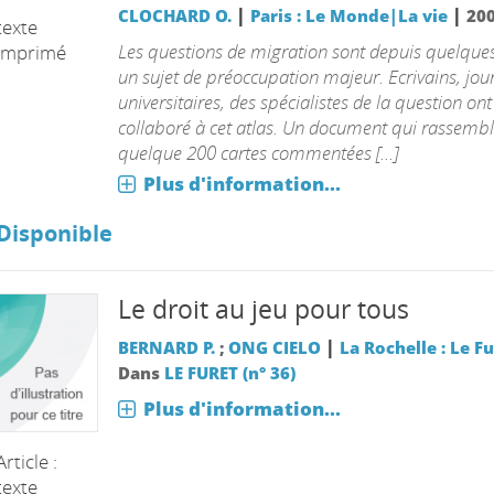
|
|
CLOCHARD O.
Paris : Le Monde|La vie
20
texte
Les questions de migration sont depuis quelque
imprimé
un sujet de préoccupation majeur. Ecrivains, jour
universitaires, des spécialistes de la question ont
collaboré à cet atlas. Un document qui rassemb
quelque 200 cartes commentées [...]
Plus d'information...
Disponible
Le droit au jeu pour tous
|
BERNARD P.
;
ONG CIELO
La Rochelle : Le F
Dans
LE FURET (n° 36)
Plus d'information...
Article :
texte