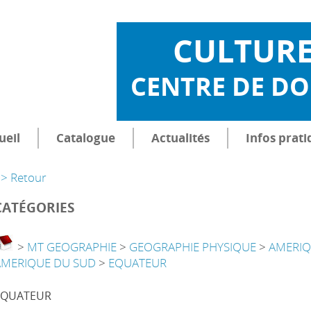
CULTUR
CENTRE DE D
ueil
Catalogue
Actualités
Infos prati
> Retour
CATÉGORIES
>
MT GEOGRAPHIE
>
GEOGRAPHIE PHYSIQUE
>
AMERI
AMERIQUE DU SUD
>
EQUATEUR
EQUATEUR