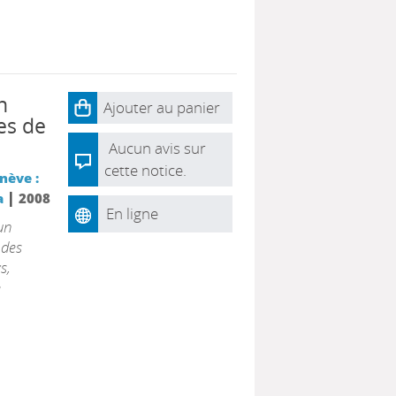
n
Ajouter au panier
des de
Aucun avis sur
cette notice.
nève :
|
a
2008
En ligne
un
 des
s,
e