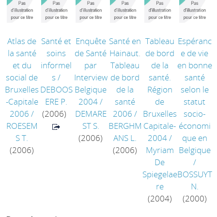
Atlas de
Santé et
Enquête
Santé en
Tableau
Espéranc
la santé
soins
de Santé
Hainaut.
de bord
e de vie
et du
informel
par
Tableau
de la
en bonne
social de
s
/
Interview
de bord
santé.
santé
Bruxelles
DEBOOS
Belgique
de la
Région
selon le
-Capitale
ERE P.
2004
/
santé
de
statut
2006
/
(2006)
DEMARE
2006
/
Bruxelles
socio-
ROESEM
ST S.
BERGHM
Capitale-
économi
S T.
(2006)
ANS L.
2004
/
que en
(2006)
(2006)
Myriam
Belgique
De
/
Spiegelae
BOSSUYT
re
N.
(2004)
(2000)