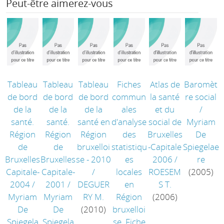
Peut-être aimerez-vous
Tableau
Tableau
Tableau
Fiches
Atlas de
Baromèt
de bord
de bord
de bord
commun
la santé
re social
de la
de la
de la
ales
et du
/
santé.
santé.
santé en
d'analyse
social de
Myriam
Région
Région
Région
des
Bruxelles
De
de
de
bruxelloi
statistiqu
-Capitale
Spiegelae
Bruxelles
Bruxelles
se - 2010
es
2006
/
re
Capitale-
Capitale-
/
locales
ROESEM
(2005)
2004
/
2001
/
DEGUER
en
S T.
Myriam
Myriam
RY M.
Région
(2006)
De
De
(2010)
bruxelloi
Spiegela
Spiegela
se. Fiche