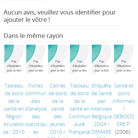
Aucun avis, veuillez vous identifier pour
ajouter le vôtre !
Dans le même rayon
Tableau
Fiches
Carnet
Tableau
Enquête
Santé et
de bord
commun
de bord
de bord
de Santé
soins
de la
ales
de la
de la
par
informels
santé en
d'analyse
santé
santé en
Interview
/
Région
des
des
Commun
Belgique
DEBOOS
bruxelloi
statistiqu
jeunes
auté
2004
/
ERE P.
se - 2010
es
2010
/
française
DEMARE
(2006)