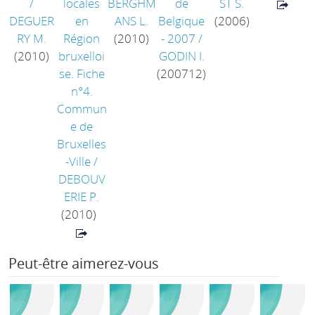
/
locales
BERGHM
de
ST S.
DEGUER
en
ANS L.
Belgique
(2006)
RY M.
Région
(2010)
- 2007
/
(2010)
bruxelloi
GODIN I.
se. Fiche
(200712)
n°4.
Commun
e de
Bruxelles
-Ville
/
DEBOUV
ERIE P.
(2010)
Peut-être aimerez-vous