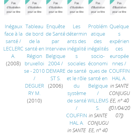
Inégaux
Tableau
Enquête
Les
Problém
Quelque
face à la
de bord
de Santé
détermin
atique
s
santé
/
de la
par
ants des
des
expérien
LECLERC
santé en
Interview
inégalité
inégalités
ces
A.
Région
Belgique
s
socio-
europée
(2008)
bruxelloi
2004
/
sociales
économi
nnes
/
se - 2010
DEMARE
de santé
ques de
COUFFIN
/
ST S.
et le rôle
santé en
HAL A.
DEGUER
(2006)
du
Belgique
in SANTE
RY M.
système
/
CONJUGU
(2010)
de santé
WILLEMS
EE, n° 40
/
S.
([01/04/20
COUFFIN
in SANTE
07])
HAL A.
CONJUGU
in SANTE
EE, n° 40