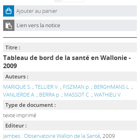
Ajouter au panier
Lien vers la notice
Titre :
Tableau de bord de la santé en Wallonie -
2009
Auteurs :
MARIQUE S.
;
TELLIER V.
;
FISZMAN p.
;
BERGHMANS L.
;
VANLIERDE A.
;
BERRA p.
;
MASSOT C.
;
WATHIEU V.
Type de document :
texte imprimé
Editeur :
Jambes : Observatoire Wallon de la Santé
, 2009