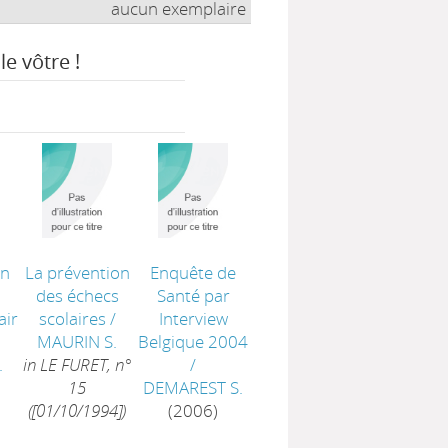
aucun exemplaire
le vôtre !
en
La prévention
Enquête de
des échecs
Santé par
ir
scolaires
/
Interview
MAURIN S.
Belgique 2004
.
in LE FURET, n°
/
15
DEMAREST S.
([01/10/1994])
(2006)