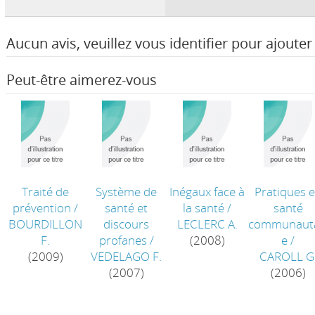
Aucun avis, veuillez vous identifier pour ajouter 
Peut-être aimerez-vous
Traité de
Système de
Inégaux face à
Pratiques 
prévention
/
santé et
la santé
/
santé
BOURDILLON
discours
LECLERC A.
communauta
F.
profanes
/
(2008)
e
/
(2009)
VEDELAGO F.
CAROLL G
(2007)
(2006)