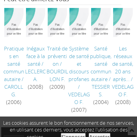
Pratique
Inégaux
Traité de
Système
Santé
Les
s en
face à la
préventi
de santé
publique,
réseaux
santé
santé
/
on
/
et
santé
de santé,
commun
LECLERC
BOURDIL
discours
commun
20 ans
autaire
/
A.
LON F.
profanes
autaire
/
après...
/
CAROLL
(2008)
(2009)
/
TESSIER
VEDELAG
G.
VEDELAG
S.
O F.
(2006)
O F.
(2004)
(2008)
(2007)
Les cookies assurent le bon fonctionnement de nos services,
en utilisant ces derniers, vous acceptez l'utilisation des