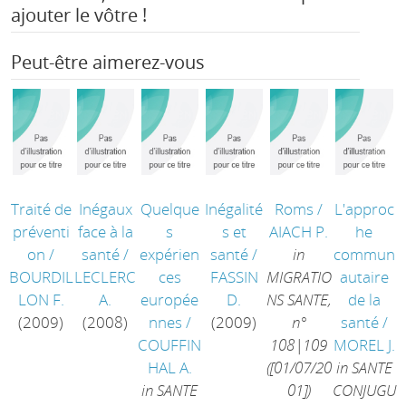
ajouter le vôtre !
Peut-être aimerez-vous
Traité de
Inégaux
Quelque
Inégalité
Roms
/
L'approc
préventi
face à la
s
s et
AIACH P.
he
on
/
santé
/
expérien
santé
/
in
commun
BOURDIL
LECLERC
ces
FASSIN
MIGRATIO
autaire
LON F.
A.
europée
D.
NS SANTE,
de la
(2009)
(2008)
nnes
/
(2009)
n°
santé
/
COUFFIN
108|109
MOREL J.
HAL A.
([01/07/20
in SANTE
in SANTE
01])
CONJUGU