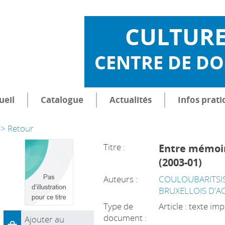
CULTUR
CENTRE DE D
ueil
Catalogue
Actualités
Infos prati
> Retour
Titre :
Entre mémoir
(2003-01)
Auteurs :
COULOUBARITSIS
BRUXELLOIS D'A
Type de
Article : texte im
document :
Ajouter au