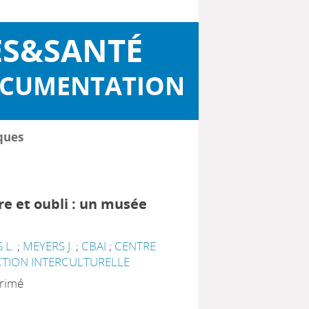
ES&SANTÉ
OCUMENTATION
ques
e et oubli : un musée
 L.
;
MEYERS J.
;
CBAI
;
CENTRE
CTION INTERCULTURELLE
primé