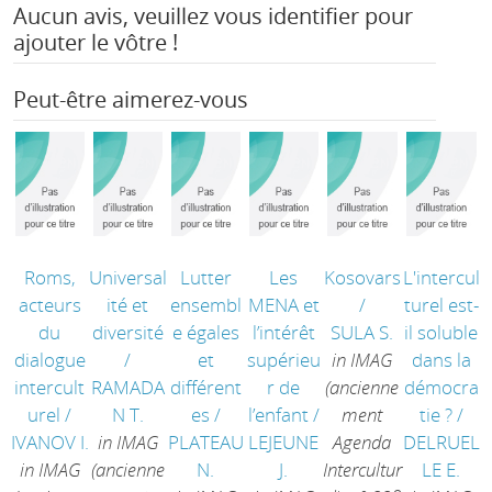
Aucun avis, veuillez vous identifier pour
ajouter le vôtre !
Peut-être aimerez-vous
Roms,
Universal
Lutter
Les
Kosovars
L'intercul
acteurs
ité et
ensembl
MENA et
/
turel est-
du
diversité
e égales
l’intérêt
SULA S.
il soluble
dialogue
/
et
supérieu
in IMAG
dans la
intercult
RAMADA
différent
r de
(ancienne
démocra
urel
/
N T.
es
/
l’enfant
/
ment
tie ?
/
IVANOV I.
in IMAG
PLATEAU
LEJEUNE
Agenda
DELRUEL
in IMAG
(ancienne
N.
J.
Intercultur
LE E.