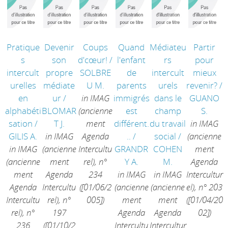
Pratique
Devenir
Coups
Quand
Médiateu
Partir
s
son
d'cœur!
/
l'enfant
rs
pour
intercult
propre
SOLBRE
de
intercult
mieux
urelles
médiate
U M.
parents
urels
revenir?
/
en
ur
/
in IMAG
immigrés
dans le
GUANO
alphabéti
BLOMAR
(ancienne
est
champ
S.
sation
/
T J.
ment
différent.
du travail
in IMAG
GILIS A.
in IMAG
Agenda
..
/
social
/
(ancienne
in IMAG
(ancienne
Intercultu
GRANDR
COHEN
ment
(ancienne
ment
rel), n°
Y A.
M.
Agenda
ment
Agenda
234
in IMAG
in IMAG
Intercultur
Agenda
Intercultu
([01/06/2
(ancienne
(ancienne
el), n° 203
Intercultu
rel), n°
005])
ment
ment
([01/04/20
rel), n°
197
Agenda
Agenda
02])
236
([01/10/2
Intercultu
Intercultur