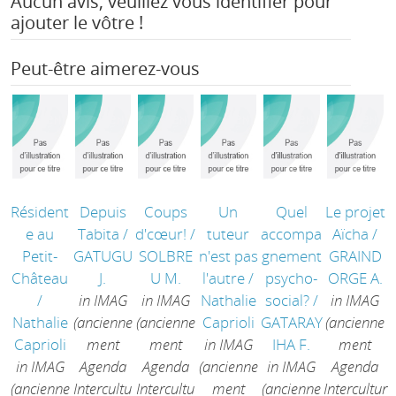
Aucun avis, veuillez vous identifier pour
ajouter le vôtre !
Peut-être aimerez-vous
Résident
Depuis
Coups
Un
Quel
Le projet
e au
Tabita
/
d'cœur!
/
tuteur
accompa
Aïcha
/
Petit-
GATUGU
SOLBRE
n'est pas
gnement
GRAIND
Château
J.
U M.
l'autre
/
psycho-
ORGE A.
/
in IMAG
in IMAG
Nathalie
social?
/
in IMAG
Nathalie
(ancienne
(ancienne
Caprioli
GATARAY
(ancienne
Caprioli
ment
ment
in IMAG
IHA F.
ment
in IMAG
Agenda
Agenda
(ancienne
in IMAG
Agenda
(ancienne
Intercultu
Intercultu
ment
(ancienne
Intercultur