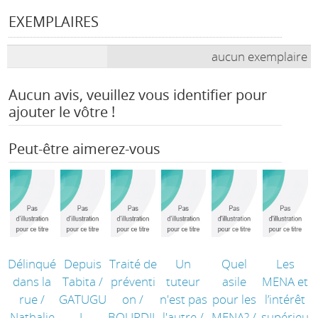
EXEMPLAIRES
aucun exemplaire
Aucun avis, veuillez vous identifier pour
ajouter le vôtre !
Peut-être aimerez-vous
Délinqué
Depuis
Traité de
Un
Quel
Les
dans la
Tabita
/
préventi
tuteur
asile
MENA et
rue
/
GATUGU
on
/
n'est pas
pour les
l’intérêt
Nathalie
J.
BOURDIL
l'autre
/
MENA?
/
supérieu