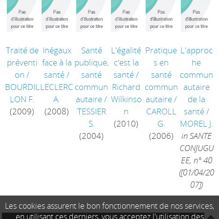
Traité de
Inégaux
Santé
L'égalité
Pratique
L'approc
préventi
face à la
publique,
c'est la
s en
he
on
/
santé
/
santé
santé
/
santé
commun
BOURDIL
LECLERC
commun
Richard
commun
autaire
LON F.
A.
autaire
/
Wilkinso
autaire
/
de la
(2009)
(2008)
TESSIER
n
CAROLL
santé
/
S.
(2010)
G.
MOREL J.
(2004)
(2006)
in SANTE
CONJUGU
EE, n° 40
([01/04/20
07])
Les cookies assurent le bon fonctionnement de nos services,
en utilisant ces derniers, vous acceptez l'utilisation des