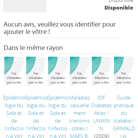
Disponible
Aucun avis, veuillez vous identifier pour
ajouter le vôtre !
Dans le même rayon
Epidémio
Epidémio
Epidémio
Maladies
IDF
Guide
logie du
logie du
logie du
sexuelle
Diabetes
pratique
Sida et
Sida et
Sida et
ment
Atlas
/
du
de
de
de
transmis
UNWIN
diabète
/
l'infectio
l'infectio
l'infectio
sibles
/
N.
GRIMALD
n à VIH
n à VIH
n à VIH
MAES B.
(2009)
I A.