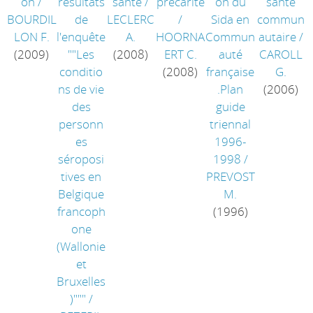
on
/
résultats
santé
/
précarité
on du
santé
BOURDIL
de
LECLERC
/
Sida en
commun
LON F.
l'enquête
A.
HOORNA
Commun
autaire
/
(2009)
""Les
(2008)
ERT C.
auté
CAROLL
conditio
(2008)
française
G.
ns de vie
.Plan
(2006)
des
guide
personn
triennal
es
1996-
séroposi
1998
/
tives en
PREVOST
Belgique
M.
francoph
(1996)
one
(Wallonie
et
Bruxelles
)"""
/