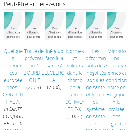
Peut-être aimerez-vous
Quelque
Traité de
Inégaux
Normes
Les
Migratio
s
préventi
face à la
et
détermin
ns
expérien
on
/
santé
/
valeurs
ants des
subsahar
ces
BOURDIL
LECLERC
dans le
inégalités
iennes et
europée
LON F.
A.
champ
sociales
condition
nnes
/
(2009)
(2008)
de la
de santé
noire en
COUFFIN
santé
/
et le rôle
Belgique.
HAL A.
SCHWEY
du
A la
in SANTE
ER F-X.
système
croisée
CONJUGU
(2004)
de santé
des
EE, n° 40
/
regards
/