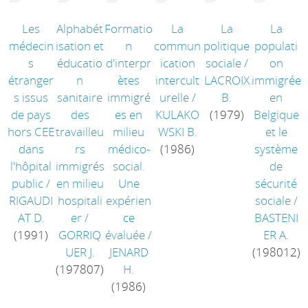
Les
Alphabét
Formatio
La
La
La
médecin
isation et
n
commun
politique
populati
s
éducatio
d'interpr
ication
sociale
/
on
étranger
n
ètes
intercult
LACROIX
immigrée
s issus
sanitaire
immigré
urelle
/
B.
en
de pays
des
es en
KULAKO
(1979)
Belgique
hors CEE
travailleu
milieu
WSKI B.
et le
dans
rs
médico-
(1986)
système
l'hôpital
immigrés
social.
de
public
/
en milieu
Une
sécurité
RIGAUDI
hospitali
expérien
sociale
/
AT D.
er
/
ce
BASTENI
(1991)
GORRIQ
évaluée
/
ER A.
UER J.
JENARD
(198012)
(197807)
H.
(1986)