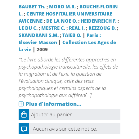
BAUBET Th.
;
MORO M.R.
;
BOUCHE-FLORIN
L.
;
CENTRE HOSPITALIER UNIVERSITAIRE
AVICENNE
;
DE LA NOE Q.
;
HEIDENREICH F.
;
LE DU C.
;
MESTRE C.
;
REAL I.
;
REZZOUG D.
;
|
SKANDRANI S.M.
;
TAIEB O.
Paris :
|
Elsevier Masson
Collection Les Ages de
|
la vie
2009
"Ce livre aborde les différentes approches en
psychopathologie transculturelle, les effets de
la migration et de l'exil, la question de
l'évaluation clinique, celle des tests
psychologiques et certains aspects de la
psychopathologie aux différen[...]
Plus d'information...
Ajouter au panier
Aucun avis sur cette notice.