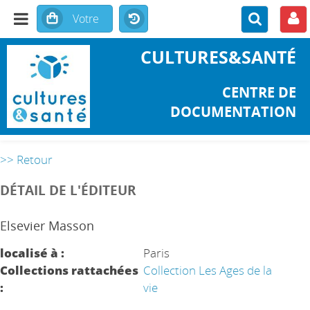
CULTURES&SANTÉ
CENTRE DE
DOCUMENTATION
>> Retour
DÉTAIL DE L'ÉDITEUR
Elsevier Masson
localisé à :
Paris
Collections rattachées
Collection Les Ages de la
:
vie