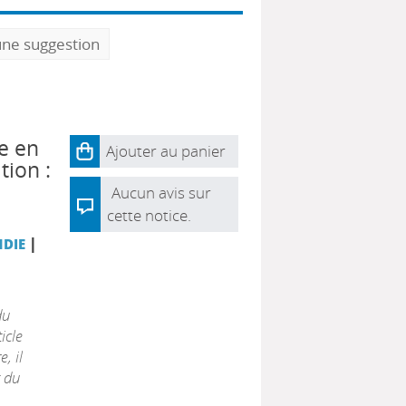
une suggestion
e en
Ajouter au panier
ion :
Aucun avis sur
cette notice.
|
DIE
du
icle
, il
t du