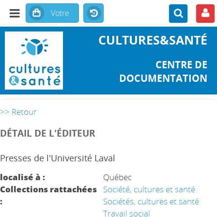
CULTURES&SANTÉ
CENTRE DE
DOCUMENTATION
>> Retour
DÉTAIL DE L'ÉDITEUR
Presses de l'Université Laval
localisé à :
Québec
Collections rattachées
Société, cultures et santé
:
Sociétés, cultures et santé
Travail social